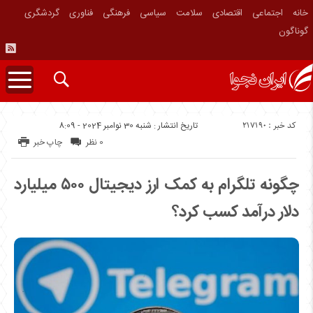
خانه
اجتماعی
اقتصادی
سلامت
سیاسی
فرهنگی
فناوری
گردشگری
گوناگون
کد خبر : 217190
تاریخ انتشار : شنبه 30 نوامبر 2024 - 8:09
0 نظر
چاپ خبر
چگونه تلگرام به کمک ارز دیجیتال ۵۰۰ میلیارد
دلار درآمد کسب کرد؟