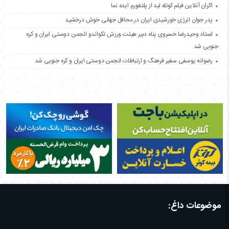
اکران آنلاین فیلم کوتاه لید از پلتفورم ایده نما
پدر جوان انرژی خورشیدی ایران در محافل جهانی خوش درخشید
استاد وحیدرضا خسروی پناه دبیر هیئت ورزش تکواندو انجمن دوستی ایران و کره
جنوبی شد
رضوانه یوسفی سفیر فرهنگ و ارتباطات انجمن دوستی ایران و کره جنوبی شد
موضوعات داغ: