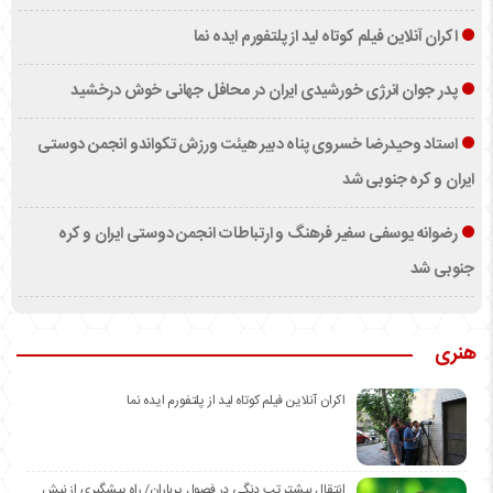
اکران آنلاین فیلم کوتاه لید از پلتفورم ایده نما
پدر جوان انرژی خورشیدی ایران در محافل جهانی خوش درخشید
استاد وحیدرضا خسروی پناه دبیر هیئت ورزش تکواندو انجمن دوستی
ایران و کره جنوبی شد
رضوانه یوسفی سفیر فرهنگ و ارتباطات انجمن دوستی ایران و کره
جنوبی شد
هنری
اکران آنلاین فیلم کوتاه لید از پلتفورم ایده نما
انتقال بیشتر تب دنگی در فصول پرباران/ راه پیشگیری از نیش