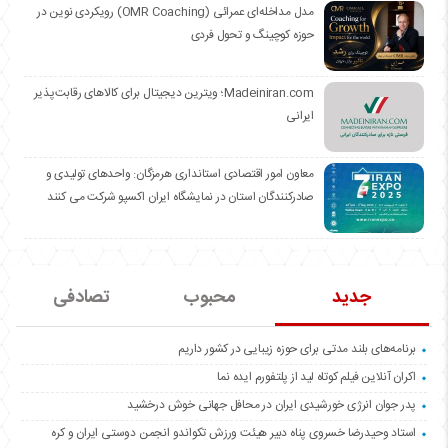
مدل مداخله‌ای عمرائی (OMR Coaching) رویکردی نوین در
حوزه کوچینگ و تحول فردی
Madeiniran.com؛ ویترین دیجیتال برای کالاهای رقابت‌پذیر
ایرانی
معاون امور اقتصادی استانداری هرمزگان: واحدهای تولیدی و
صادرکنندگان استان در نمایشگاه ایران اکسپو شرکت می کنند
جدید
محبوب
تصادفی
برنامه‌های بلند مدتی برای حوزه زیبایی در کشور داریم
اکران آنلاین فیلم کوتاه لید از پلتفورم ایده نما
پدر جوان انرژی خورشیدی ایران در محافل جهانی خوش درخشید
استاد وحیدرضا خسروی پناه دبیر هیئت ورزش تکواندو انجمن دوستی ایران و کره