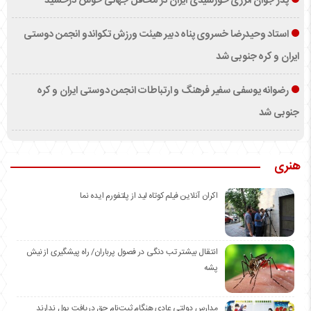
پدر جوان انرژی خورشیدی ایران در محافل جهانی خوش درخشید
استاد وحیدرضا خسروی پناه دبیر هیئت ورزش تکواندو انجمن دوستی
ایران و کره جنوبی شد
رضوانه یوسفی سفیر فرهنگ و ارتباطات انجمن دوستی ایران و کره
جنوبی شد
هنری
اکران آنلاین فیلم کوتاه لید از پلتفورم ایده نما
انتقال بیشتر تب دنگی در فصول پرباران/ راه پیشگیری از نیش
پشه
مدارس دولتی عادی هنگام ثبت‌نام حق دریافت پول ندارند