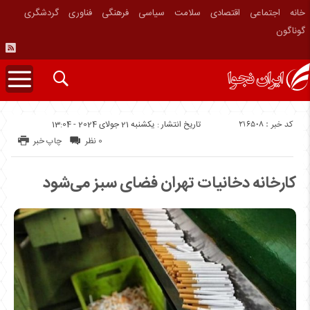
خانه
اجتماعی
اقتصادی
سلامت
سیاسی
فرهنگی
فناوری
گردشگری
گوناگون
کد خبر : 216508
تاریخ انتشار : یکشنبه 21 جولای 2024 - 13:04
0 نظر
چاپ خبر
کارخانه دخانیات تهران فضای سبز می‌شود