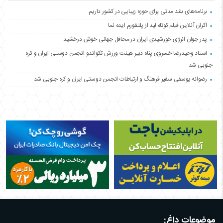
برنامه‌های بلند مدتی برای حوزه زیبایی در کشور داریم
اکران آنلاین فیلم کوتاه لید از پلتفورم ایده نما
پدر جوان انرژی خورشیدی ایران در محافل جهانی خوش درخشید
استاد وحیدرضا خسروی پناه دبیر هیئت ورزش تکواندو انجمن دوستی ایران و کره
جنوبی شد
رضوانه یوسفی سفیر فرهنگ و ارتباطات انجمن دوستی ایران و کره جنوبی شد
موضوعات داغ: