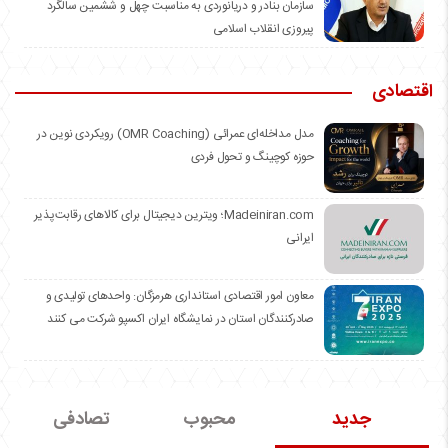
سازمان بنادر و دریانوردی به مناسبت چهل و ششمین سالگرد
پیروزی انقلاب اسلامی
اقتصادی
مدل مداخله‌ای عمرائی (OMR Coaching) رویکردی نوین در
حوزه کوچینگ و تحول فردی
Madeiniran.com؛ ویترین دیجیتال برای کالاهای رقابت‌پذیر
ایرانی
معاون امور اقتصادی استانداری هرمزگان: واحدهای تولیدی و
صادرکنندگان استان در نمایشگاه ایران اکسپو شرکت می کنند
جدید
محبوب
تصادفی