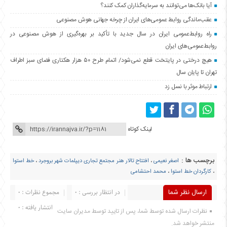
آیا بانک‌ها می‌توانند به سرمایه‌گذاران کمک کنند؟
عقب‌ماندگی روابط عمومی‌های ایران از چرخه جهانی هوش مصنوعی
راه روابط‌عمومی ایران در سال جدید با تأکید بر بهره‌گیری از هوش مصنوعی در
روابط‌عمومی‌های ایران
هیچ درختی در پایتخت قطع نمی‌شود/ اتمام طرح ۵۰ هزار هکتاری فضای سبز اطراف
تهران تا پایان سال
ارتباط موثر با نسل زد
لینک کوتاه
برچسب ها :
اصغر نعیمی
،
افتتاح تالار هنر مجتمع تجاری دیپلمات شهر بروجرد
،
خط استوا
،
کارگردان خط استوا
،
محمد احتشامی
ارسال نظر شما
در انتظار بررسی : 0
مجموع نظرات : 0
انتشار یافته : 0
نظرات ارسال شده توسط شما، پس از تایید توسط مدیران سایت
منتشر خواهد شد.