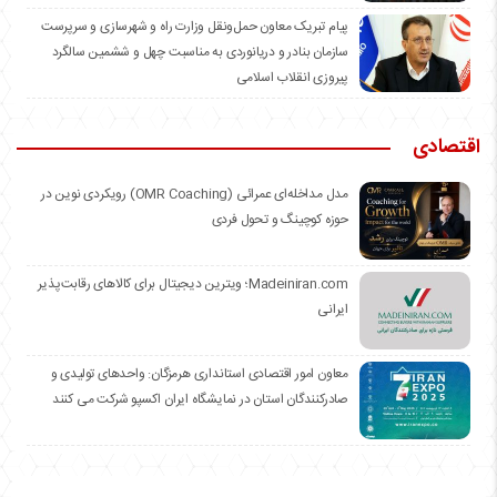
️پیام تبریک معاون حمل‌ونقل وزارت راه و شهرسازی و سرپرست
سازمان بنادر و دریانوردی به مناسبت چهل و ششمین سالگرد
پیروزی انقلاب اسلامی
اقتصادی
مدل مداخله‌ای عمرائی (OMR Coaching) رویکردی نوین در
حوزه کوچینگ و تحول فردی
Madeiniran.com؛ ویترین دیجیتال برای کالاهای رقابت‌پذیر
ایرانی
معاون امور اقتصادی استانداری هرمزگان: واحدهای تولیدی و
صادرکنندگان استان در نمایشگاه ایران اکسپو شرکت می کنند