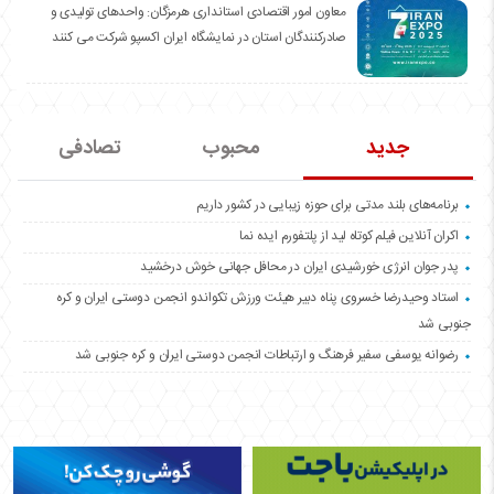
معاون امور اقتصادی استانداری هرمزگان: واحدهای تولیدی و
صادرکنندگان استان در نمایشگاه ایران اکسپو شرکت می کنند
جدید
محبوب
تصادفی
برنامه‌های بلند مدتی برای حوزه زیبایی در کشور داریم
اکران آنلاین فیلم کوتاه لید از پلتفورم ایده نما
پدر جوان انرژی خورشیدی ایران در محافل جهانی خوش درخشید
استاد وحیدرضا خسروی پناه دبیر هیئت ورزش تکواندو انجمن دوستی ایران و کره
جنوبی شد
رضوانه یوسفی سفیر فرهنگ و ارتباطات انجمن دوستی ایران و کره جنوبی شد