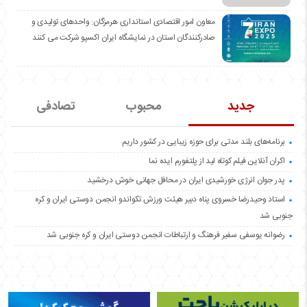
معاون امور اقتصادی استانداری هرمزگان: واحدهای تولیدی و
صادرکنندگان استان در نمایشگاه ایران اکسپو شرکت می کنند
جدید
محبوب
تصادفی
برنامه‌های بلند مدتی برای حوزه زیبایی در کشور داریم
اکران آنلاین فیلم کوتاه لید از پلتفورم ایده نما
پدر جوان انرژی خورشیدی ایران در محافل جهانی خوش درخشید
استاد وحیدرضا خسروی پناه دبیر هیئت ورزش تکواندو انجمن دوستی ایران و کره
جنوبی شد
رضوانه یوسفی سفیر فرهنگ و ارتباطات انجمن دوستی ایران و کره جنوبی شد