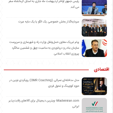
رئیس جمهور اواخر اردیبهشت ماه جاری به استان کرمانشاه سفر
می کند.
سرمایه‌گذار بخش خصوصی یک الگو یا یک مایه عبرت
️پیام تبریک معاون حمل‌ونقل وزارت راه و شهرسازی و سرپرست
سازمان بنادر و دریانوردی به مناسبت چهل و ششمین سالگرد
پیروزی انقلاب اسلامی
اقتصادی
مدل مداخله‌ای عمرائی (OMR Coaching) رویکردی نوین در
حوزه کوچینگ و تحول فردی
Madeiniran.com؛ ویترین دیجیتال برای کالاهای رقابت‌پذیر
ایرانی