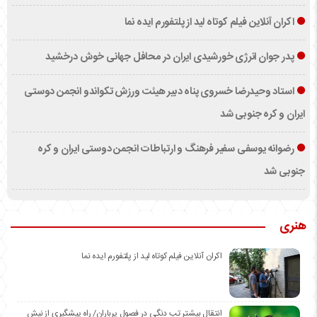
اکران آنلاین فیلم کوتاه لید از پلتفورم ایده نما
پدر جوان انرژی خورشیدی ایران در محافل جهانی خوش درخشید
استاد وحیدرضا خسروی پناه دبیر هیئت ورزش تکواندو انجمن دوستی
ایران و کره جنوبی شد
رضوانه یوسفی سفیر فرهنگ و ارتباطات انجمن دوستی ایران و کره
جنوبی شد
هنری
اکران آنلاین فیلم کوتاه لید از پلتفورم ایده نما
انتقال بیشتر تب دنگی در فصول پرباران/ راه پیشگیری از نیش