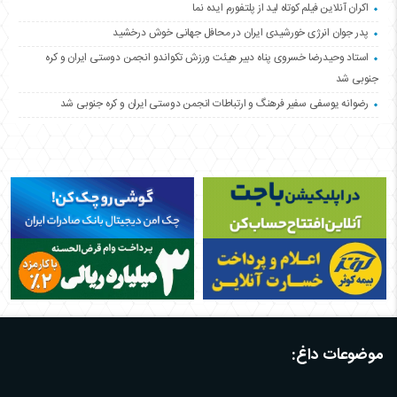
اکران آنلاین فیلم کوتاه لید از پلتفورم ایده نما
پدر جوان انرژی خورشیدی ایران در محافل جهانی خوش درخشید
استاد وحیدرضا خسروی پناه دبیر هیئت ورزش تکواندو انجمن دوستی ایران و کره
جنوبی شد
رضوانه یوسفی سفیر فرهنگ و ارتباطات انجمن دوستی ایران و کره جنوبی شد
موضوعات داغ: