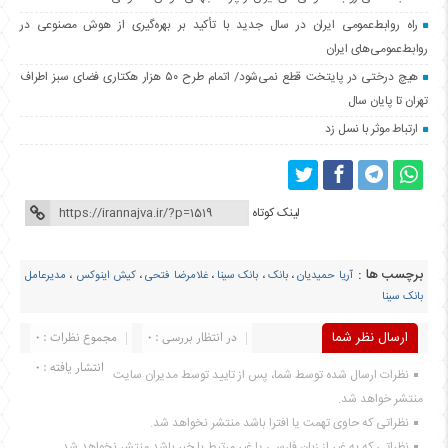
راه روابط‌عمومی ایران در سال جدید با تأکید بر بهره‌گیری از هوش مصنوعی در
روابط‌عمومی‌های ایران
هیچ درختی در پایتخت قطع نمی‌شود/ اتمام طرح ۵۰ هزار هکتاری فضای سبز اطراف
تهران تا پایان سال
ارتباط موثر با نسل زد
لینک کوتاه
برچسب ها :
آریا حمیدیان
،
بانک
،
بانک سینا
،
غلامرضا فتحی
،
کیش اینوکس
،
مدیرعامل
بانک سینا
ارسال نظر شما
در انتظار بررسی : 0
مجموع نظرات : 0
انتشار یافته : 0
نظرات ارسال شده توسط شما، پس از تایید توسط مدیران سایت
منتشر خواهد شد.
نظراتی که حاوی تهمت یا افترا باشد منتشر نخواهد شد.
نظراتی که به غیر از زبان فارسی یا غیر مرتبط با خبر باشد منتشر نخواهد شد.