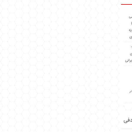
ئی
(OMR Coac
زه
ی
Madeiniran.com؛
ی
یرانی
ر
دفی