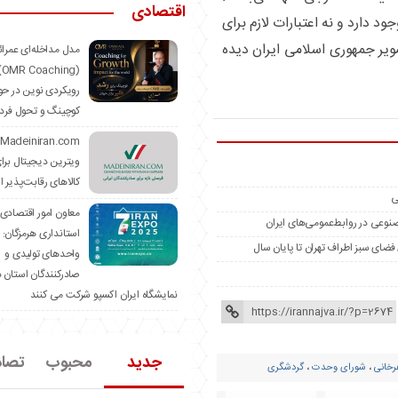
اقتصادی
د دارد و نه اعتبارات لازم برای
ر جمهوری اسلامی ایران دیده
مدل مداخله‌ای عمرا
hing)
رویکردی نوین در حو
کوچینگ و تحول فرد
ویترین دیجیتال برا
کالاهای رقابت‌پذیر ا
ی
معاون امور اقتصادی
مصنوعی در روابط‌عمومی‌های ایران
استانداری هرمزگان:
واحدهای تولیدی و
صادرکنندگان استان د
نمایشگاه ایران اکسپو شرکت می کنند
جدید
محبوب
تصا
خانی
،
شورای وحدت
،
گردشگری