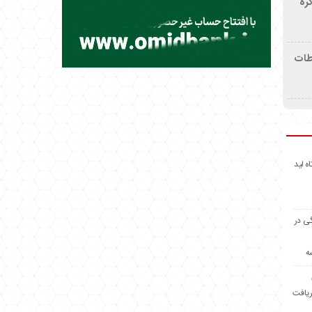
ره
اطات
اه لید
گی در
ه
ریافت