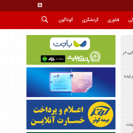
گی
فناوری
گردشگری
گوناگون
ایی در
م ایده
یئت