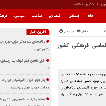
وری
گردشگری
گوناگون
خانه
اجتماعی
اقتصادی
سلامت
سیاسی
فرهن
0 نظر
چاپ خبر
آخرین اخبار
برنامه‌های بلند مدتی برای حوزه زیب
لماسی فرهنگی کشور
کشور داریم
اکران آنلاین فیلم کوتاه لید از پلتفور
نما
ی وحدت در حاشیه نشست خبری
پدر جوان انرژی خورشیدی ایران در
پول نیوز، حسن صفرخانی درباره
محافل جهانی خوش درخشید
ر حوزه اقتصادی برنامه‌ای را
. شورای وحدت برای زندگی بهتر
استاد وحیدرضا خسروی پناه دبیر ه