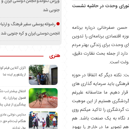
ورزش تکواندو انجمن دوستی ایران و ک
ورای وحدت در حاشیه نشست
جنوبی شد
رضوانه یوسفی سفیر فرهنگ و ارتب
، حسن صفرخانی درباره برنامه
انجمن دوستی ایران و کره جنوبی شد
 اقتصادی برنامه‌ای را تدوین
ای وحدت برای زندگی بهتر مردم
ارد از جمله بحث نظارت دقیق،
هنری
دولت است.
اکران آنلاین فیلم کوت
نکته دیگر که اتفاقا در حوزه
از پلتفورم ایده نما
رهنگی باید سرمایه گذاری های
انتقال بیشتر تب دن
ار دهیم. ما متاسفانه علیرغم
فصول پرباران/ راه
ی حوزه گردشگری هستیم از این موهبت
پیشگیری از نیش پش
ت گردشگری را تاکید میکنم روی
مدارس دولتی عادی
د نگاه به یک صنعت باشد. هم
هنگام ثبت‌نام حق د
م تصویر ما در خارج را بهبود
پول ندارند