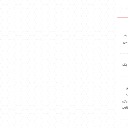
به
 می
 یک
و
وردی
قلاب