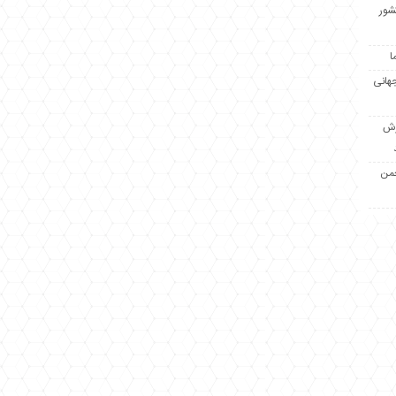
کشور
ا
جهانی
زش
جمن