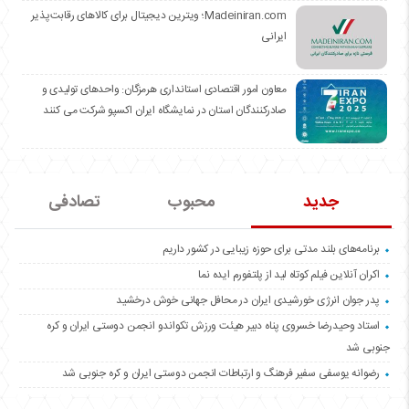
Madeiniran.com؛ ویترین دیجیتال برای کالاهای رقابت‌پذیر
ایرانی
معاون امور اقتصادی استانداری هرمزگان: واحدهای تولیدی و
صادرکنندگان استان در نمایشگاه ایران اکسپو شرکت می کنند
جدید
محبوب
تصادفی
برنامه‌های بلند مدتی برای حوزه زیبایی در کشور داریم
اکران آنلاین فیلم کوتاه لید از پلتفورم ایده نما
پدر جوان انرژی خورشیدی ایران در محافل جهانی خوش درخشید
استاد وحیدرضا خسروی پناه دبیر هیئت ورزش تکواندو انجمن دوستی ایران و کره
جنوبی شد
رضوانه یوسفی سفیر فرهنگ و ارتباطات انجمن دوستی ایران و کره جنوبی شد