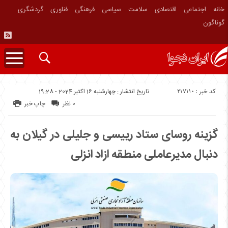
خانه
اجتماعی
اقتصادی
سلامت
سیاسی
فرهنگی
فناوری
گردشگری
گوناگون
کد خبر : 217110
تاریخ انتشار : چهارشنبه 16 اکتبر 2024 - 19:28
0 نظر
چاپ خبر
‎گزینه روسای ستاد رییسی و جلیلی در گیلان به
دنبال مدیرعاملی منطقه ازاد انزلی