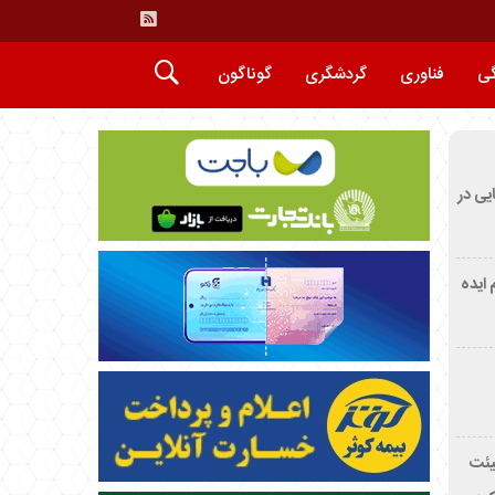
گی
فناوری
گردشگری
گوناگون
ایی در
م ایده
یئت