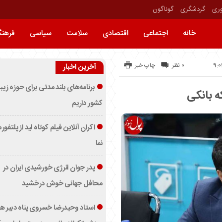
وری
گردشگری
گوناگون
خانه
اجتماعی
اقتصادی
سلامت
سیاسی
فرهن
0 نظر
چاپ خبر
آخرین اخبار
برنامه‌های بلند مدتی برای حوزه زیب
ه بانکی
کشور داریم
اکران آنلاین فیلم کوتاه لید از پلتفور
نما
پدر جوان انرژی خورشیدی ایران در
محافل جهانی خوش درخشید
استاد وحیدرضا خسروی پناه دبیر ه