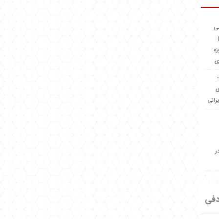
ئی
(OMR Coac
زه
ی
Madeiniran.com؛
ی
یرانی
ر
دفی