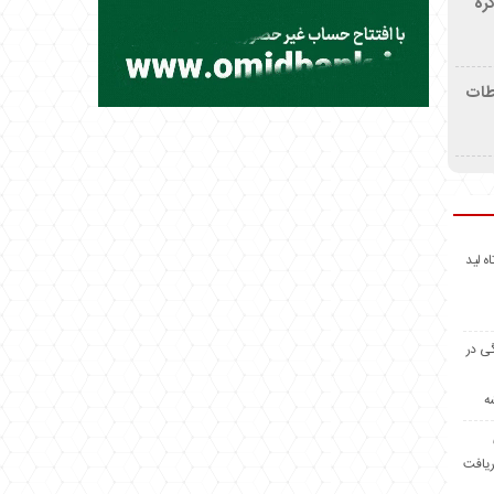
ره
اطات
اه لید
گی در
ه
ریافت