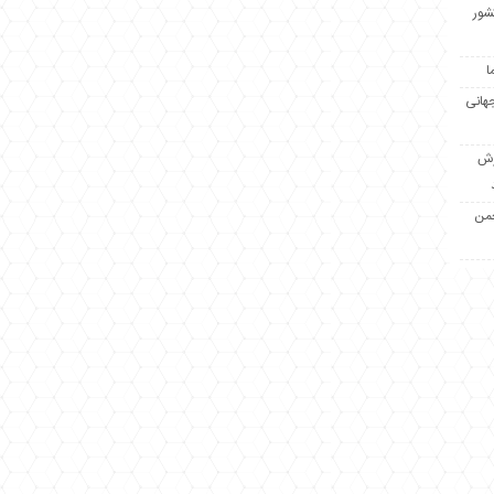
کشور
ا
جهانی
زش
جمن