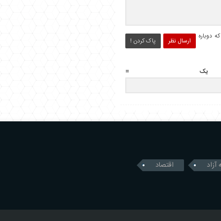
ه دوباره
ارسال نظر
پاک کردن !
 یک =
 آزاد
اقتصاد