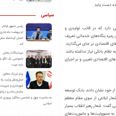
ه دست یابد.
سیاسی
رئیس جمهور اواخر
 دارد که در قالب تولیدی و
اردیبهشت ماه جاری 
 زمره بنگاه‌های خدماتی تعریف
استان کرمانشاه سفر
ای اقتصادی بر جای می‌گذارند.
کند.
 نظام بانکی نیاز نداشته باشد.
سرمایه‌گذار بخش
های اقتصادی تعیین و بر اجرای
خصوصی یک الگو یا
مایه عبرت
️پیام تبریک معاون
حمل‌ونقل وزارت راه 
شهرسازی و سرپرست
از خود نشان داده، بانک توسعه
سازمان بنادر و دریان
عار ابلاغی از سوی مقام معظم
به مناسبت چهل و ششمین سالگرد پیروزی ان
اسلامی
 گفت: شعار رهبر انقلاب بسیار
به مسوولیت‌ها و ماموریت‌های