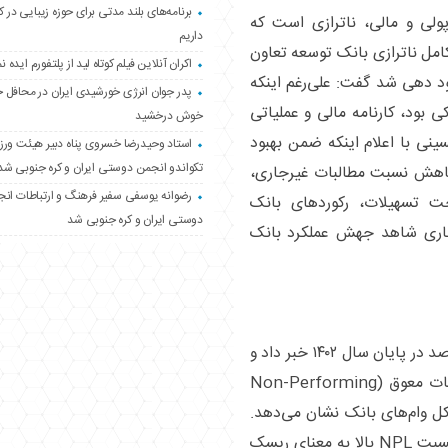
برنامه‌های بلند مدتی برای حوزه زیبایی در 
لی و مالی، ناترازی است که
داریم
کامل ناترازی بانک توسعه تعاون
اکران آنلاین فیلم کوتاه لید از پلتفورم ایده نم
 دهی شد گفت: علی‌رغم اینکه
پدر جوان انرژی خورشیدی ایران در محافل 
نکی بود، کارنامه مالی و عملیاتی
خوش درخشید
نی با اعلام اینکه ضمن بهبود
استاد وحیدرضا خسروی پناه دبیر هیئت ور
تکواندو انجمن دوستی ایران و کره جنوبی شد
اهش نسبت مطالبات غیرجاری،
رضوانه یوسفی سفیر فرهنگ و ارتباطات ان
 تسهیلات، رکورد‌های بانک
دوستی ایران و کره جنوبی شد
جاری شاهد جهش عملکرد بانک
وی از تحقق کاهش شاخص npl تا سطح ۳.۵ درصد در پایان سال ۱۴۰۲ خبر داد و
گفت: شاخص NPL تسهیلات غیرجاری یا مطالبات معوق (Non-Performing
ه کل وام‌های بانک نشان می‌دهد.
مدیرعامل بانک توسعه تعاون با تاکید بر اینکه نسبت NPL بالا به معنای ریسک