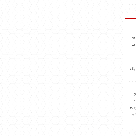
به
 می
 یک
و
وردی
قلاب