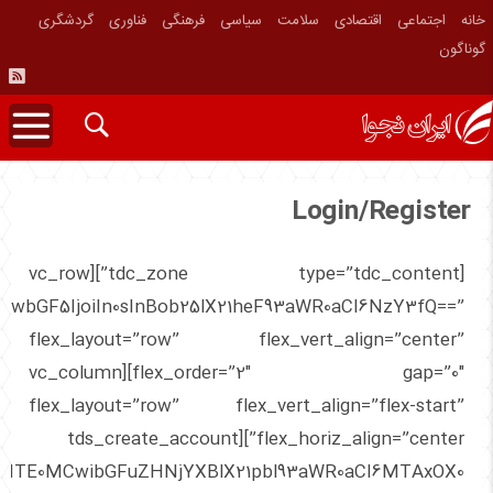
خانه
اجتماعی
اقتصادی
سلامت
سیاسی
فرهنگی
فناوری
گردشگری
گوناگون
Login/Register
[tdc_zone type=”tdc_content”][vc_row
NwbGF5IjoiIn0sInBob25lX21heF93aWR0aCI6NzY3fQ==”
flex_layout=”row” flex_vert_align=”center”
flex_order=”2″ gap=”0″][vc_column
flex_layout=”row” flex_vert_align=”flex-start”
flex_horiz_align=”center”][tds_create_account