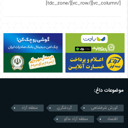
[/vc_column][/vc_row][/tdc_zone]
موضوعات داغ:
کورش شرفشاهی
گردشگری
منطقه آزاد
اقتصاد
منطقه آزاد ماکو