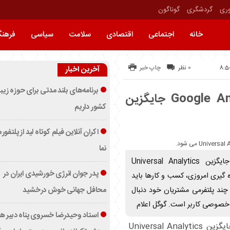
وری
گردشگری
گوناگون
خانه
اجتماعی
اقتصادی
سلامت
سیاسی
فرهن
0 نظر
چاپ خبر
آخرین اخبار
برنامه‌های بلند مدتی برای حوزه زیب
گوگل آنالیتیکس 4 : Google Analytics 4 جایگزین
کشور داریم
اکران آنلاین فیلم کوتاه لید از پلتفور
نما
Google Analytics 4 (گوگل آنالیتیکس 4 ) جایگزین Universal Analytics
پدر جوان انرژی خورشیدی ایران در
 ‌گیری امروزی، کسب ‌و کارها باید
محافل جهانی خوش درخشید
ند پلتفرمی مشتریان خود دنبال
م خصوصی کاربر است. گوگل اعلام
استاد وحیدرضا خسروی پناه دبیر ه
Google Analytics 4 (گوگل آنالیتیکس 4 ) جایگزین Universal Analytics