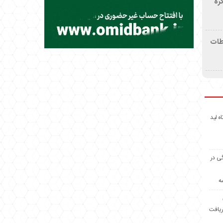
ره
اطات
اه لید
گی در
ه
ریافت