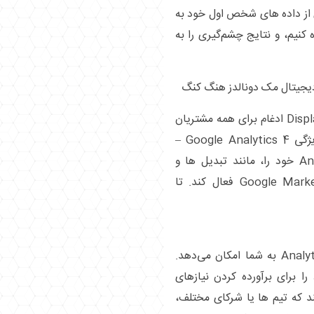
 از داده‌ های شخص اول خود به
ه کنیم، و نتایج چشم‌گیری را به
ی دیجیتال مک دونالدز هنگ کنگ
و اکنون، Search Ads 360 و Display & Video 360 ادغام برای همه مشتریان
در دسترس است. این بدان معناست که هر ویژگی Google Analytics 4 –
استاندارد یا 360 – می‌تواند داده‌های Analytics خود را، مانند تبدیل ‌ها و
مخاطبان، در ابزارهای خرید Google Marketing Platform فعال کند. تا
ویژگی‌ های فرعی و roll-up جدید در Analytics 360 به شما امکان می‌دهد.
گی‌های Google Analytics 4 خود را برای برآورده کردن نیازهای
 که تیم ها یا شرکای مختلف،