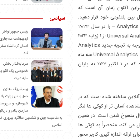
ابراین اکنون زمان آن است که
زیه و تحلیل بین پلتفرمی خود قرار دهید.
سیاسی
گوگل غروب Universal Analytics – نسل قبلی Analytics – را در سال 2023
رئیس جمهور اواخر
آغاز خواهد کرد. همه ویژگی‌ های استاندارد Universal Analytics از ۱ ژوئیه ۲۰۲۳
اردیبهشت ماه جاری 
پردازش بازدید های جدید را متوقف می‌کنند. با توجه به تجربه جدید Analytics
استان کرمانشاه سفر
کند.
360 که اخیراً معرفی شده است، دارایی‌ های Universal Analytics 360 سه ماه
دیگر پردازش بازدید جدید دریافت خواهند کرد که در ۱ اکتبر ۲۰۲۳ به پایان
سرمایه‌گذار بخش
خصوصی یک الگو یا
مایه عبرت
️پیام تبریک معاون
ی آنلاین ساخته شده است که در
حمل‌ونقل وزارت راه 
شهرسازی و سرپرست
ده آسان ‌تر از کوکی ‌ها لنگر
سازمان بنادر و دریان
 حال منسوخ شدن است. در همین
به مناسبت چهل و ششمین سالگرد پیروزی ان
پلتفرم ها عمل می کند، منحصراً به کوکی ها
اسلامی
ی ارائه اندازه گیری کاربر محور