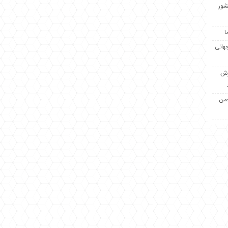
کشور
ا
جهانی
زش
جمن