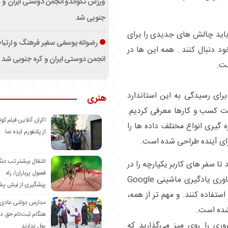
ورزش تکواندو انجمن دوستی ایران و ک
جنوبی شد
ا باید چالش‌ های جدیدی را برای
رضوانه یوسفی سفیر فرهنگ و ارتب
 دنبال کنند . همه این‌ ها در
انجمن دوستی ایران و کره جنوبی شد
ت.
و نیم پیش، Google Analytics 4 را برای رسیدگی به این استاندارد
هنری
ت کسب و کارها معرفی کردیم.
اکران آنلاین فیلم کوت
رای اندازه ‌گیری انواع مختلف داده‌ ها را
از پلتفورم ایده نما
 برای آینده طراحی شده است.
انتقال بیشتر تب دن
 می ‌دهد تا سفر های کاربر یکپارچه را در
فصول پرباران/ راه
وب‌ سایت ‌ها و اپلیکیشن‌ های خود ببینند. از فناوری یادگیری ماشینی Google
پیشگیری از نیش پش
تفاده کنند. و مهم‌ تر از همه،
مدارس دولتی عادی
شده است.
هنگام ثبت‌نام حق د
وری را روی میز می‌گذارید که
پول ندارند