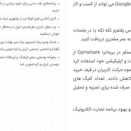
در اینجا تنها چند راه وجود دارد که Google Analytics 4 می تواند از کسب و کار
برنامه‌های بلند مدتی برای حوزه زیبایی در 
داریم
اکران آنلاین فیلم کوتاه لید از پلتفورم ایده نم
پدر جوان انرژی خورشیدی ایران در محافل 
اس پلتفرم تکه تکه یا در جلسات
خوش درخشید
ه عمر مشتری دریافت کنید.
استاد وحیدرضا خسروی پناه دبیر هیئت ور
تکواندو انجمن دوستی ایران و کره جنوبی شد
برای مثال، برند پوشاک و لوازم تناسب اندام مستقر در بریتانیا Gymshark از
رضوانه یوسفی سفیر فرهنگ و ارتباطات ان
یری وب ‌سایت و اپلیکیشن خود استفاده کرد
دوستی ایران و کره جنوبی شد
 بهتری از نحوه حرکت کاربران در قیف خرید
 نتیجه، افت کاربر را 9 درصد کاهش دادند. تعداد کلیک ‌های
. و زمان صرف شده برای تجزیه و تحلیل
برای درک و بهبود برنامه تجارت الکترونیک