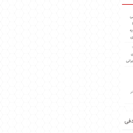
ئی
(OMR Coac
زه
ی
Madeiniran.com؛
ی
یرانی
ر
دفی