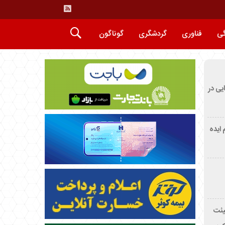
گی
فناوری
گردشگری
گوناگون
ایی در
م ایده
یئت