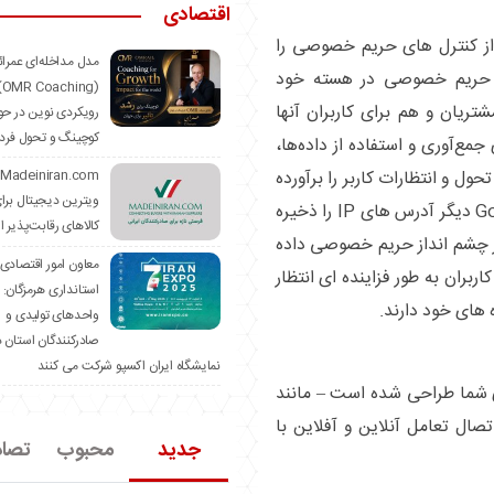
اقتصادی
Unive انواع مختلفی از کنترل ‌های حریم خصوصی را
مدل مداخله‌ای عمرا
Google Analytics  با حفظ حریم خصوصی در هسته خود
hing)
ریان و هم برای کاربران آنها
رویکردی نوین در حو
کوچینگ و تحول فرد
 جمع‌آوری و استفاده از داده‌ها،
ول و انتظارات کاربر را برآورده
ویترین دیجیتال برا
کنند. نکته مهم این است که Google Analytics 4 دیگر آدرس های IP را ذخیره
کالاهای رقابت‌پذیر ا
در چشم انداز حریم خصوصی داده
معاون امور اقتصادی
بران به طور فزاینده ای انتظار
استانداری هرمزگان:
های خود دارند.
واحدهای تولیدی و
صادرکنندگان استان د
نمایشگاه ایران اکسپو شرکت می کنند
داف کلیدی شما طراحی شده است – مانند
صال تعامل آنلاین و آفلاین با
جدید
محبوب
تصا