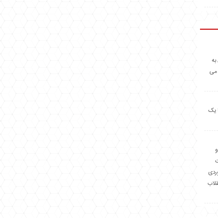
به
 می
 یک
و
وردی
قلاب